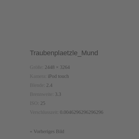
Traubenplaetzle_Mund
Größe:
2448 × 3264
Kamera:
iPod touch
Blende:
2.4
Brennweite:
3.3
ISO:
25
Verschlusszeit:
0.0046296296296296
« Vorheriges Bild