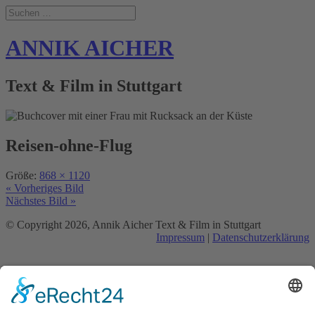
ANNIK AICHER
Text & Film in Stuttgart
Reisen-ohne-Flug
Größe:
868 × 1120
« Vorheriges Bild
Nächstes Bild »
© Copyright 2026, Annik Aicher Text & Film in Stuttgart
Impressum
|
Datenschutzerklärung