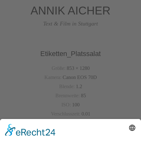
ANNIK AICHER
Text & Film in Stuttgart
Etiketten_Platssalat
Größe:
853 × 1280
Kamera:
Canon EOS 70D
Blende:
1.2
Brennweite:
85
ISO:
100
Verschlusszeit:
0.01
« Vorheriges Bild