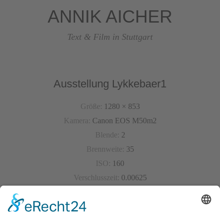
ANNIK AICHER
Text & Film in Stuttgart
Ausstellung Lykkebaer1
Größe:
1280 × 853
Kamera:
Canon EOS M50m2
Blende:
2
Brennweite:
35
ISO:
160
Verschlusszeit:
0.00625
« Vorheriges Bild