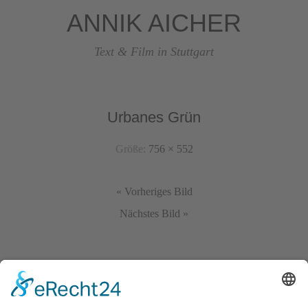
ANNIK AICHER
Text & Film in Stuttgart
Urbanes Grün
Größe:
756 × 552
« Vorheriges Bild
Nächstes Bild »