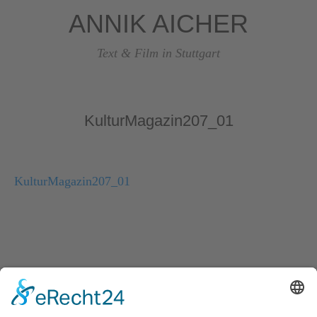
ANNIK AICHER
Text & Film in Stuttgart
KulturMagazin207_01
KulturMagazin207_01
© Copyright 2026, Annik Aicher Text & Film in Stuttgart
Impressum
|
Datenschutzerklärung